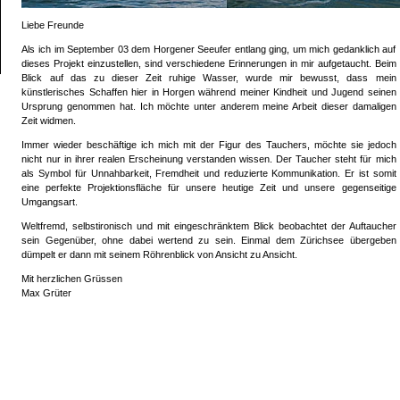
Liebe Freunde
Als ich im September 03 dem Horgener Seeufer entlang ging, um mich gedanklich auf
dieses Projekt einzustellen, sind verschiedene Erinnerungen in mir aufgetaucht. Beim
Blick auf das zu dieser Zeit ruhige Wasser, wurde mir bewusst, dass mein
künstlerisches Schaffen hier in Horgen während meiner Kindheit und Jugend seinen
Ursprung genommen hat. Ich möchte unter anderem meine Arbeit dieser damaligen
Zeit widmen.
Immer wieder beschäftige ich mich mit der Figur des Tauchers, möchte sie jedoch
nicht nur in ihrer realen Erscheinung verstanden wissen. Der Taucher steht für mich
als Symbol für Unnahbarkeit, Fremdheit und reduzierte Kommunikation. Er ist somit
eine perfekte Projektionsfläche für unsere heutige Zeit und unsere gegenseitige
Umgangsart.
Weltfremd, selbstironisch und mit eingeschränktem Blick beobachtet der Auftaucher
sein Gegenüber, ohne dabei wertend zu sein. Einmal dem Zürichsee übergeben
dümpelt er dann mit seinem Röhrenblick von Ansicht zu Ansicht.
Mit herzlichen Grüssen
Max Grüter