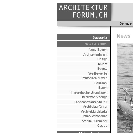
Benutzer
News
Startseite
News & Artikel
Neue Bauten
Architekturforum
Design
Kunst
Events
Wettbewerbe
Immobilien nutzen
Baurecht
Bauen
Theoretische Grundlagen
Berufswerkzeuge
Landschaftsarchitektur
Architekturführer
Architekturdebatte
Immo-Verwaltung
Architekturbücher
Gastro