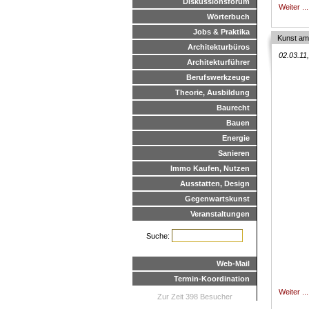
Diskussionsforum
Weiter ...
Wörterbuch
Jobs & Praktika
Kunst am
Architekturbüros
02.03.11
Architekturführer
Berufswerkzeuge
Theorie, Ausbildung
Baurecht
Bauen
Energie
Sanieren
Immo Kaufen, Nutzen
Ausstatten, Design
Gegenwartskunst
Veranstaltungen
Suche:
Web-Mail
Termin-Koordination
Weiter ...
Zur Zeit 398 Besucher