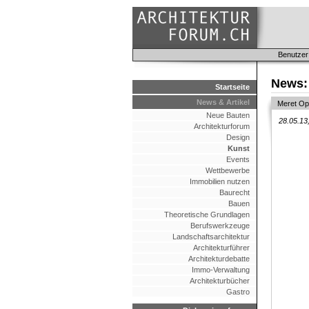
Benutzer
News:
Startseite
News & Artikel
Meret O
Neue Bauten
28.05.13
Architekturforum
Design
Kunst
Events
Wettbewerbe
Immobilien nutzen
Baurecht
Bauen
Theoretische Grundlagen
Berufswerkzeuge
Landschaftsarchitektur
Architekturführer
Architekturdebatte
Immo-Verwaltung
Architekturbücher
Gastro