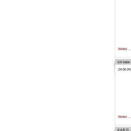
Weiter ...
Ich habe 
24.06.04
Weiter ...
K A R O