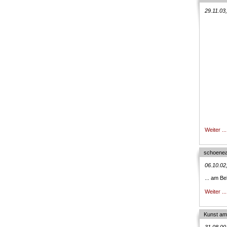
29.11.03
Weiter ...
schoenea
06.10.02
... am Be
Weiter ...
Kunst am