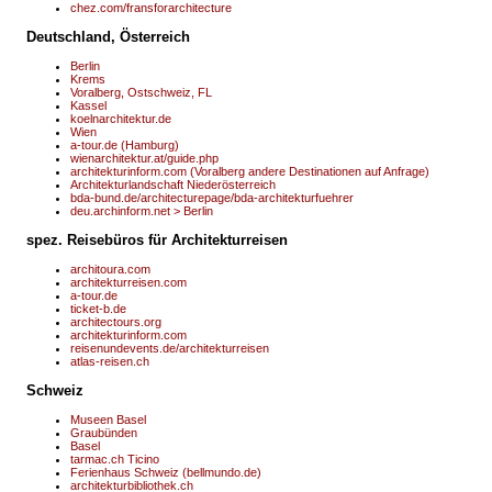
chez.com/fransforarchitecture
Deutschland, Österreich
Berlin
Krems
Voralberg, Ostschweiz, FL
Kassel
koelnarchitektur.de
Wien
a-tour.de (Hamburg)
wienarchitektur.at/guide.php
architekturinform.com (Voralberg andere Destinationen auf Anfrage)
Architekturlandschaft Niederösterreich
bda-bund.de/architecturepage/bda-architekturfuehrer
deu.archinform.net > Berlin
spez. Reisebüros für Architekturreisen
architoura.com
architekturreisen.com
a-tour.de
ticket-b.de
architectours.org
architekturinform.com
reisenundevents.de/architekturreisen
atlas-reisen.ch
Schweiz
Museen Basel
Graubünden
Basel
tarmac.ch Ticino
Ferienhaus Schweiz (bellmundo.de)
architekturbibliothek.ch