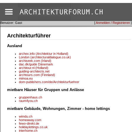
Benutzer: Gast
[
Anmelden / Registrieren
]
Architekturführer
Ausland
archex.info (Architektur in Holland)
London (architecturaldialogue.co.uk)
archiseek.com (Irland)
dac.dk/guide Dänemark
architour.nl (Holland)
guiding-architects.net
archtours.com (Finnland)
mimoa.eu
dom-publishers.com/de/Architekturfuehrer
mietbare Häuser für Gruppen und Anlässe
gruppenhaus.ch
raum4you.ch
mietbare Gebäude, Wohnungen, Zimmer - home lettings
wimdu.ch
homeaway.com
fewo-direkt.de
holidaylettings.co.uk
interhome.ch