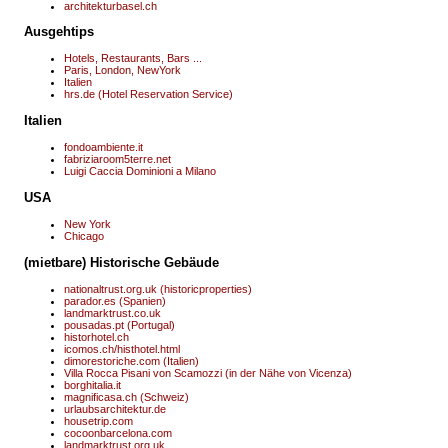
architekturbasel.ch
Ausgehtips
Hotels, Restaurants, Bars ...
Paris, London, NewYork
Italien
hrs.de (Hotel Reservation Service)
Italien
fondoambiente.it
fabriziaroom5terre.net
Luigi Caccia Dominioni a Milano
USA
New York
Chicago
(mietbare) Historische Gebäude
nationaltrust.org.uk (historicproperties)
parador.es (Spanien)
landmarktrust.co.uk
pousadas.pt (Portugal)
historhotel.ch
icomos.ch/histhotel.html
dimorestoriche.com (Italien)
Villa Rocca Pisani von Scamozzi (in der Nähe von Vicenza)
borghitalia.it
magnificasa.ch (Schweiz)
urlaubsarchitektur.de
housetrip.com
cocoonbarcelona.com
landmarktrust.org.uk