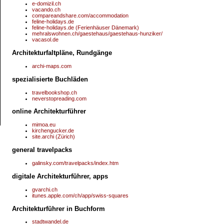
e-domizil.ch
vacando.ch
compareandshare.com/accommodation
feline-holidays.de
feline-holidays.de (Ferienhäuser Dänemark)
mehralswohnen.ch/gaestehaus/gaestehaus-hunziker/
vacasol.de
Architekturfaltpläne, Rundgänge
archi-maps.com
spezialisierte Buchläden
travelbookshop.ch
neverstopreading.com
online Architekturführer
mimoa.eu
kirchengucker.de
site.archi (Zürich)
general travelpacks
galinsky.com/travelpacks/index.htm
digitale Architekturführer, apps
gvarchi.ch
itunes.apple.com/ch/app/swiss-squares
Architekturführer in Buchform
stadtwandel.de