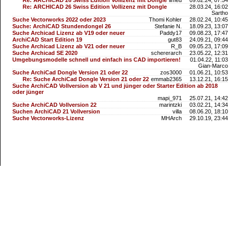
Re: ARCHICAD 26 Swiss Edition Vollizenz mit Dongle
limed
09.02.24, 07:54
Re: ARCHICAD 26 Swiss Edition Vollizenz mit Dongle
28.03.24, 16:02
Sartho
Suche Vectorworks 2022 oder 2023
Thomi Kohler
28.02.24, 10:45
Suche: ArchiCAD Stundendongel 26
Stefanie N.
18.09.23, 13:07
Suche Archicad Lizenz ab V19 oder neuer
Paddy17
09.08.23, 17:47
ArchiCAD Start Edition 19
gut83
24.09.21, 09:44
Suche Archicad Lizenz ab V21 oder neuer
R_B
09.05.23, 17:09
Suche Archicad SE 2020
schererarch
23.05.22, 12:31
Umgebungsmodelle schnell und einfach ins CAD importieren!
01.04.22, 11:03
Gian-Marco
Suche ArchiCad Dongle Version 21 oder 22
zos3000
01.06.21, 10:53
Re: Suche ArchiCad Dongle Version 21 oder 22
emmab2365
13.12.21, 16:15
Suche ArchiCAD Vollversion ab V 21 und jünger oder Starter Edition ab 2018
oder jünger
mapi_971
25.07.21, 14:42
Suche ArchiCAD Vollversion 22
marintzki
03.02.21, 14:34
Suchen ArchiCAD 21 Vollversion
villa
08.06.20, 18:10
Suche Vectorworks-Lizenz
MHArch
29.10.19, 23:44