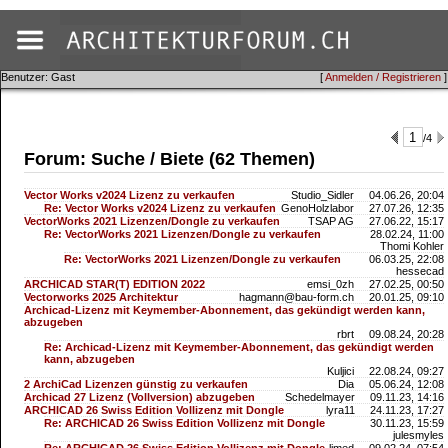
Benutzer: Gast
[
Anmelden / Registrieren
]
/4
Forum: Suche / Biete (62 Themen)
Vector Works v2024 Lizenz zu verkaufen
Studio_Sidler
04.06.26, 20:04
Re: Vector Works v2024 Lizenz zu verkaufen
GenoHolzlabor
27.07.26, 12:35
VectorWorks 2021 Lizenzen/Dongle zu verkaufen
TSAP AG
27.06.22, 15:17
Re: VectorWorks 2021 Lizenzen/Dongle zu verkaufen
28.02.24, 11:00
Thomi Kohler
Re: VectorWorks 2021 Lizenzen/Dongle zu verkaufen
06.03.25, 22:08
hessecad
ARCHICAD STAR(T) EDITION 2022
emsi_0zh
27.02.25, 00:50
Vectorworks 2025 Architektur
hagmann@bau-form.ch
20.01.25, 09:10
Archicad-Lizenz mit Keymember-Abonnement, das gekündigt werden kann,
abzugeben
rbrt
09.08.24, 20:28
Re: Archicad-Lizenz mit Keymember-Abonnement, das gekündigt werden
kann, abzugeben
Kuljici
22.08.24, 09:27
2 ArchiCad Lizenzen günstig zu verkaufen
Dia
05.06.24, 12:08
Archicad 27 Lizenz (Vollversion) abzugeben
Schedelmayer
09.11.23, 14:16
ARCHICAD 26 Swiss Edition Vollizenz mit Dongle
lyra11
24.11.23, 17:27
Re: ARCHICAD 26 Swiss Edition Vollizenz mit Dongle
30.11.23, 15:59
julesmyles